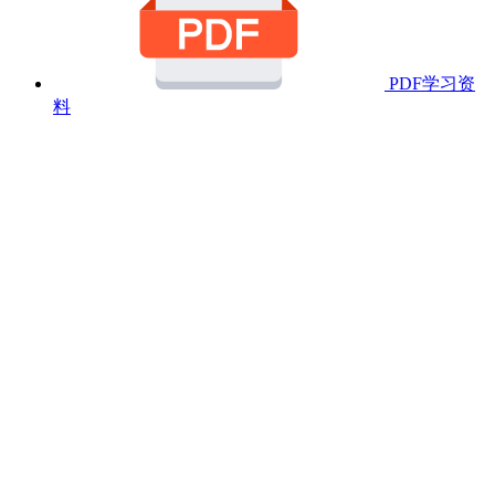
PDF学习资
料