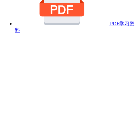
PDF学习资
料