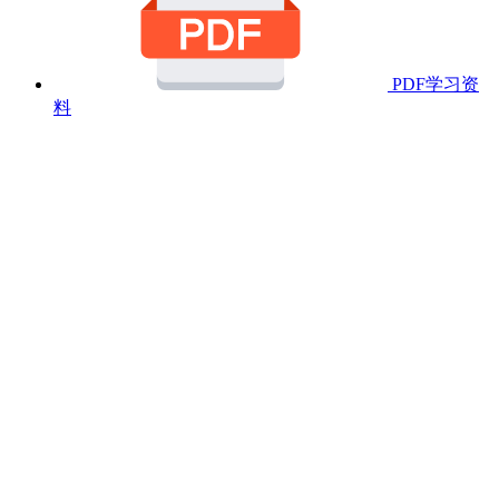
PDF学习资
料