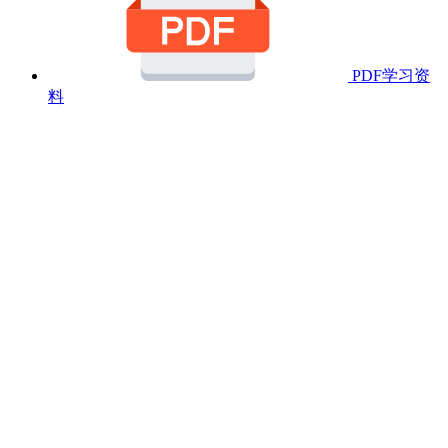
PDF学习资
料