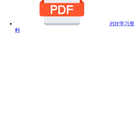
PDF学习资
料