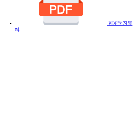
PDF学习资
料