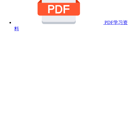
PDF学习资
料