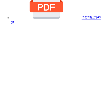
PDF学习资
料