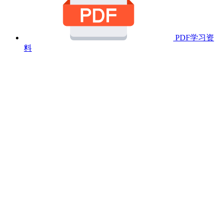
PDF学习资
料