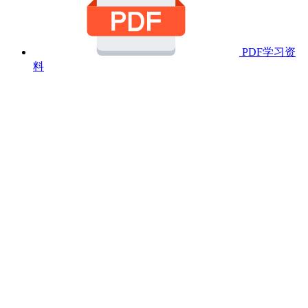
PDF学习资
料