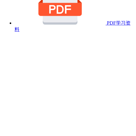
PDF学习资
料