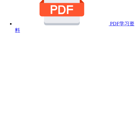
PDF学习资
料