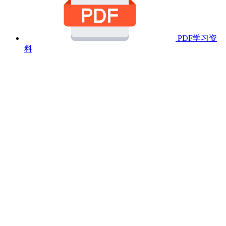
PDF学习资
料