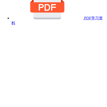
PDF学习资
料