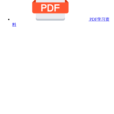
PDF学习资
料