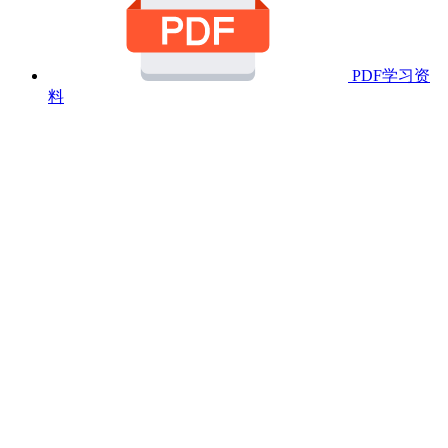
PDF学习资
料