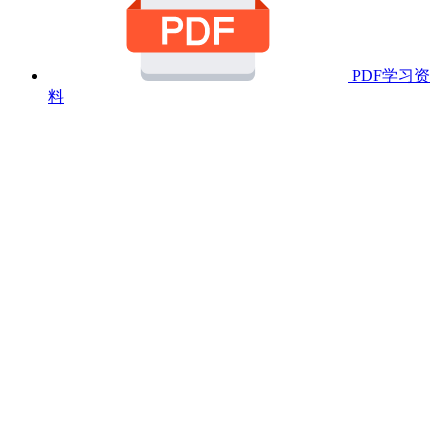
PDF学习资
料