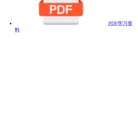
PDF学习资
料