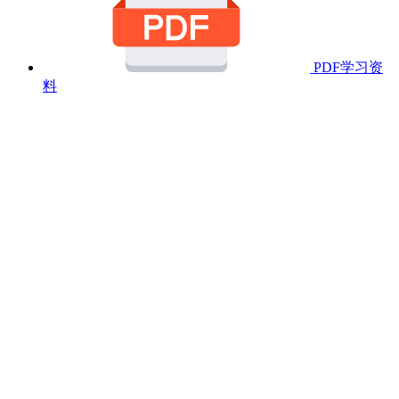
PDF学习资
料