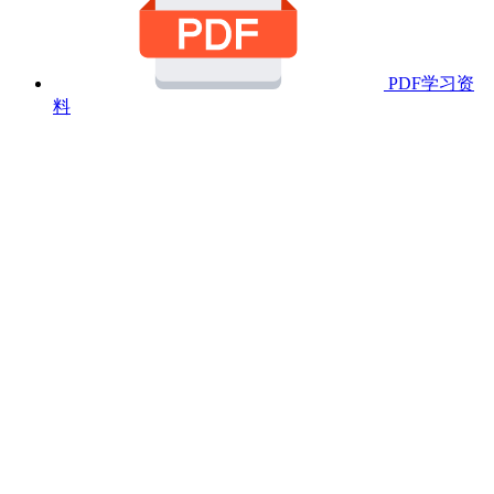
PDF学习资
料