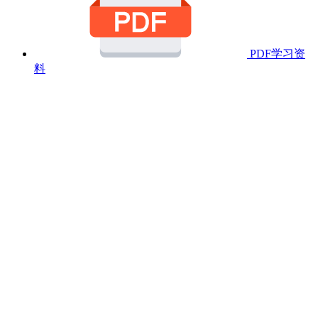
PDF学习资
料