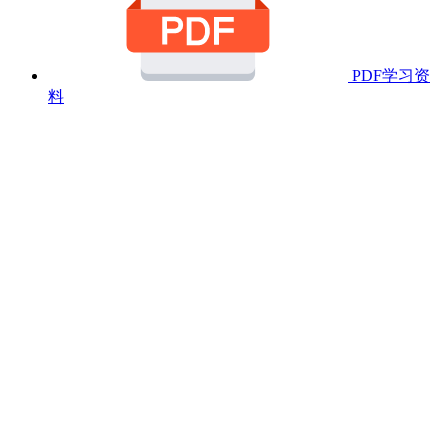
PDF学习资
料